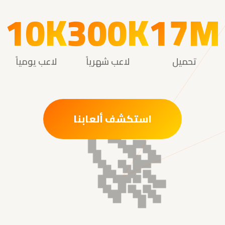
10K
300K
17M
تحميل
لاعب شهرياً
لاعب يومياً
استكشف ألعابنا